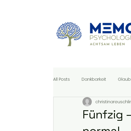
All Posts
Dankbarkeit
Glaub
christinareuschli
Fünfzig –
normal