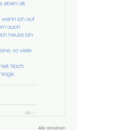
 eben alt. 
d wenn ich auf 
ern auch 
ch heute bin. 
äne, so viele 
heit. Nach 
hlage.
Alle ansehen