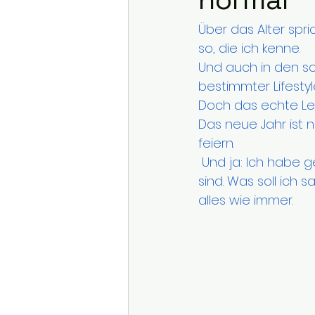
Über das Alter spri
so, die ich kenne. 
Und auch in den so
bestimmter Lifestyle
Doch das echte Leb
Das neue Jahr ist 
feiern.
 Und ja: Ich habe genullt. Ab jetzt gehöre ich offiziell zu den Frauen, die 50 Jahre alt 
sind. Was soll ich
alles wie immer.