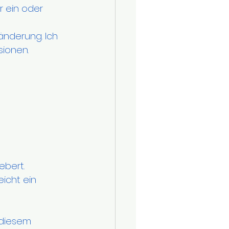
r ein oder 
änderung. Ich 
sionen.
bert. 
eicht ein 
 diesem 