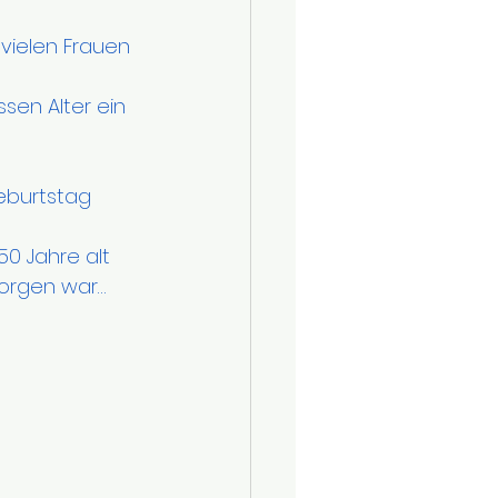
 vielen Frauen 
sen Alter ein 
eburtstag 
orgen war… 