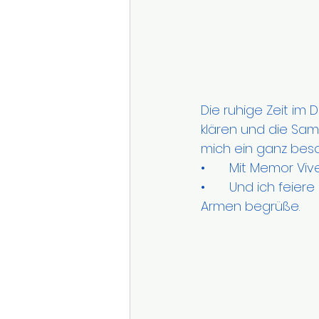
Die ruhige Zeit im
klären und die Sam
mich ein ganz bes
• 	Mit Memor V
• 	Und ich feiere meinen Geburtstag – ein neues Lebensjahr, das ich mit offenen 
Armen begrüße.