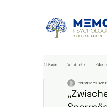
All Posts
Dankbarkeit
Glaub
christinareuschli
„Zwische
Sperrnäc