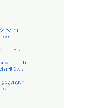
gönne mir 
t der 
uar werde ich 
h mit Stolz 
ch gegangen 
tiefer 