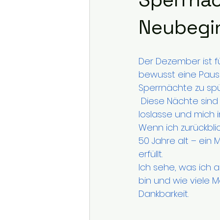
Neubegi
Der Dezember ist fü
bewusst eine Pause
Sperrnächte zu spü
 Diese Nächte sind für mich ein heiliger Raum – ein Übergang, in dem ich das Alte 
loslasse und mich i
Wenn ich zurückblic
50 Jahre alt – ein 
erfüllt. 
Ich sehe, was ich 
bin und wie viele Me
Dankbarkeit.