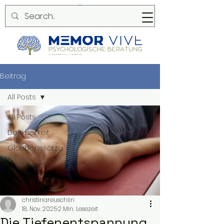
Beitrag
All Posts
All Posts
Dankbarkeit
Glaubenssätze
christinareuschlin
18. Nov. 2025
2 Min. Lesezeit
Die Tiefenentspannung